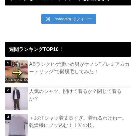
Instagram でフォロー
週間ランキングTOP10！
ABランクヒゲ濃いめ男がケノン”プレミアムカ
ートリッジ”で髭脱毛してみた！
人気のシャツ、開けて着るか？閉じて着る
か？
＋JのTシャツ着丈長すぎ。着れるわけねー。
乾燥機にブッ込む！！匠の技。