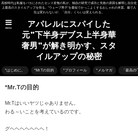
高校時代は私服をバカにされたセンス皆無の私が、独自の研究で成功と失敗の原因を解明し自分史
上最高のスタイルアップを悟る。”ウェーブ男子”を最短でかっこよくするおしゃれの本質。服で人
生は変わらないが、「自分」くらいは変えられる。
アパレルにスパイした
menu
元”下半身デブス上半身華
奢男”が解き明かす、スタ
イルアップの秘密
*はじめに。
*Mr.Tの目的
*プロフィール
*メルマガ
「最高の
*Mr.Tの目的
Mr.Tはいいヤツじゃありません。
わる～いことを考えているのです。
グヘヘヘヘヘヘヘ！