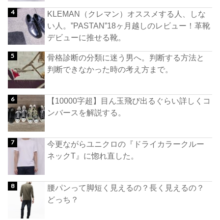
KLEMAN（クレマン）オススメする人、しな
い人。”PASTAN”18ヶ月越しのレビュー！革靴
デビューに推せる靴。
骨格診断の分類に迷う男へ。判断する方法と
判断できなかった時の考え方まで。
【10000字超】目ん玉飛び出るぐらい詳しくコ
ンバースを解説する。
今更ながらユニクロの『ドライカラークルー
ネックT』に惚れ直した。
腰パンって脚短く見えるの？長く見えるの？
どっち？