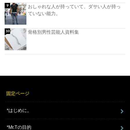
おしゃれな人が持っていて、ダサい人が持っ
ていない能力。
骨格別男性芸能人資料集
固定ページ
*はじめに。
*Mr.Tの目的