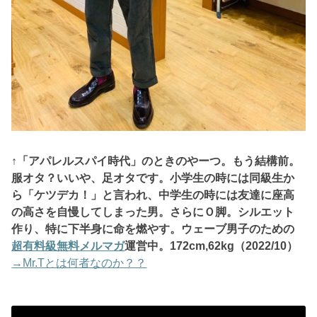
↑「アパレルスパイ時代」のときのやーつ。もう結構前。
服オタ？いいや、
足オタです。小学生の時には同級生か
ら「ケツデカ！」と言われ、中学生の時には友達に座高
の高さを自慢してしまった男。さらにＯ脚。シルエット
作り、特に下半身に命を燃やす。ウェーブ男子のための
超有料級無料メルマガ
運営中。172
cm,62kg（2022/10）
→Mr.Tとは何者なのか？？