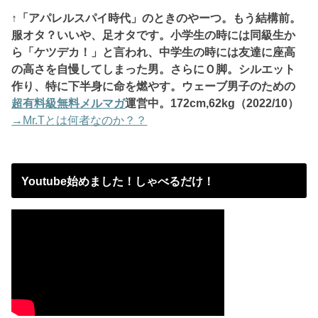
↑「アパレルスパイ時代」のときのやーつ。もう結構前。
服オタ？いいや、
足オタです。小学生の時には同級生か
ら「ケツデカ！」と言われ、中学生の時には友達に座高
の高さを自慢してしまった男。さらにＯ脚。シルエット
作り、特に下半身に命を燃やす。ウェーブ男子のための
超有料級無料メルマガ
運営中。172
cm,62kg（2022/10）
→Mr.Tとは何者なのか？？
Youtube始めました！しゃべるだけ！