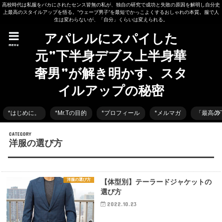
高校時代は私服をバカにされたセンス皆無の私が、独自の研究で成功と失敗の原因を解明し自分史
上最高のスタイルアップを悟る。”ウェーブ男子”を最短でかっこよくするおしゃれの本質。服で人
生は変わらないが、「自分」くらいは変えられる。
アパレルにスパイした
menu
元”下半身デブス上半身華
奢男”が解き明かす、スタ
イルアップの秘密
*はじめに。
*Mr.Tの目的
*プロフィール
*メルマガ
「最高の
洋服の選び方
洋服の選び方
【体型別】テーラードジャケットの
選び方
2022.10.23