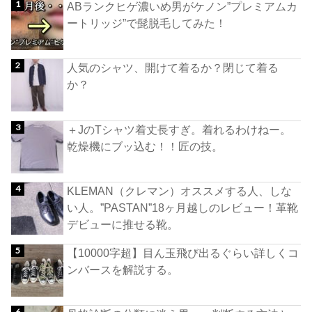
ABランクヒゲ濃いめ男がケノン”プレミアムカ
ートリッジ”で髭脱毛してみた！
人気のシャツ、開けて着るか？閉じて着る
か？
＋JのTシャツ着丈長すぎ。着れるわけねー。
乾燥機にブッ込む！！匠の技。
KLEMAN（クレマン）オススメする人、しな
い人。”PASTAN”18ヶ月越しのレビュー！革靴
デビューに推せる靴。
【10000字超】目ん玉飛び出るぐらい詳しくコ
ンバースを解説する。