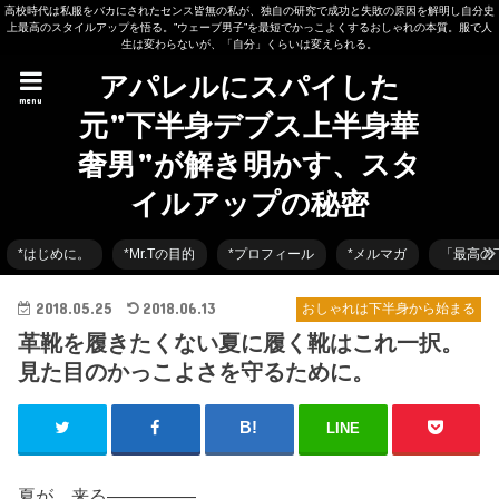
高校時代は私服をバカにされたセンス皆無の私が、独自の研究で成功と失敗の原因を解明し自分史
上最高のスタイルアップを悟る。”ウェーブ男子”を最短でかっこよくするおしゃれの本質。服で人
生は変わらないが、「自分」くらいは変えられる。
アパレルにスパイした
menu
元”下半身デブス上半身華
奢男”が解き明かす、スタ
イルアップの秘密
*はじめに。
*Mr.Tの目的
*プロフィール
*メルマガ
「最高の
2018.05.25
2018.06.13
おしゃれは下半身から始まる
革靴を履きたくない夏に履く靴はこれ一択。
見た目のかっこよさを守るために。
LINE
夏が、来る―――――。