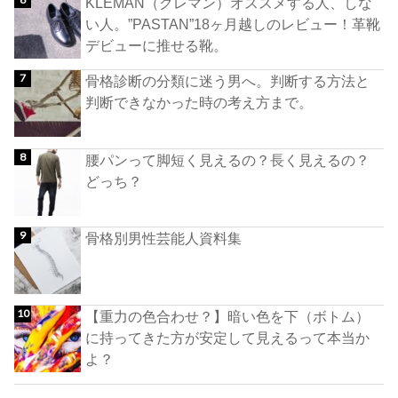
KLEMAN（クレマン）オススメする人、しな
い人。”PASTAN”18ヶ月越しのレビュー！革靴
デビューに推せる靴。
骨格診断の分類に迷う男へ。判断する方法と
判断できなかった時の考え方まで。
腰パンって脚短く見えるの？長く見えるの？
どっち？
骨格別男性芸能人資料集
【重力の色合わせ？】暗い色を下（ボトム）
に持ってきた方が安定して見えるって本当か
よ？