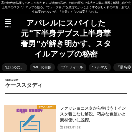
高校時代は私服をバカにされたセンス皆無の私が、独自の研究で成功と失敗の原因を解明し自分史
上最高のスタイルアップを悟る。”ウェーブ男子”を最短でかっこよくするおしゃれの本質。服で人
生は変わらないが、「自分」くらいは変えられる。
アパレルにスパイした
menu
元”下半身デブス上半身華
奢男”が解き明かす、スタ
イルアップの秘密
*はじめに。
*Mr.Tの目的
*プロフィール
*メルマガ
「最高の
ケーススタディ
ケーススタディ
ファッショニスタから学ぼう！イン
スタ着こなし解説。巧みな色使いと
素材使いに脱帽。
2021.01.02