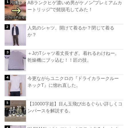
ABランクヒゲ濃いめ男がケノン”プレミアムカ
ートリッジ”で髭脱毛してみた！
人気のシャツ、開けて着るか？閉じて着る
か？
＋JのTシャツ着丈長すぎ。着れるわけねー。
乾燥機にブッ込む！！匠の技。
今更ながらユニクロの『ドライカラークルー
ネックT』に惚れ直した。
【10000字超】目ん玉飛び出るぐらい詳しくコ
ンバースを解説する。