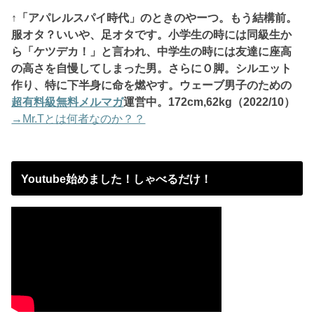
↑「アパレルスパイ時代」のときのやーつ。もう結構前。
服オタ？いいや、
足オタです。小学生の時には同級生か
ら「ケツデカ！」と言われ、中学生の時には友達に座高
の高さを自慢してしまった男。さらにＯ脚。シルエット
作り、特に下半身に命を燃やす。ウェーブ男子のための
超有料級無料メルマガ
運営中。172
cm,62kg（2022/10）
→Mr.Tとは何者なのか？？
Youtube始めました！しゃべるだけ！