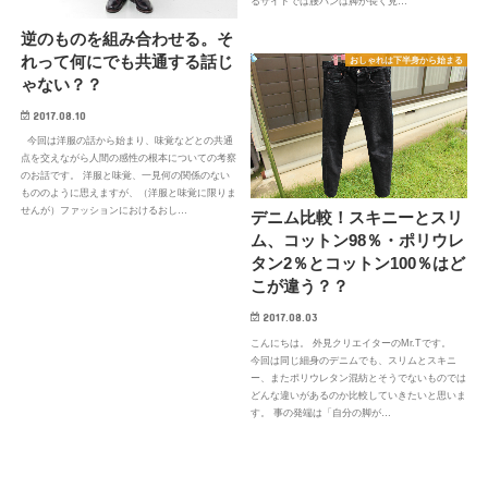
るサイトでは腰パンは脚が長く見…
逆のものを組み合わせる。そ
れって何にでも共通する話じ
おしゃれは下半身から始まる
ゃない？？
2017.08.10
今回は洋服の話から始まり、味覚などとの共通
点を交えながら人間の感性の根本についての考察
のお話です。 洋服と味覚、一見何の関係のない
もののように思えますが、（洋服と味覚に限りま
せんが）ファッションにおけるおし…
デニム比較！スキニーとスリ
ム、コットン98％・ポリウレ
タン2％とコットン100％はど
こが違う？？
2017.08.03
こんにちは。 外見クリエイターのMr.Tです。
今回は同じ細身のデニムでも、スリムとスキニ
ー、またポリウレタン混紡とそうでないものでは
どんな違いがあるのか比較していきたいと思いま
す。 事の発端は「自分の脚が…