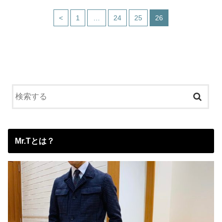
<
1
…
24
25
26
Mr.Tとは？