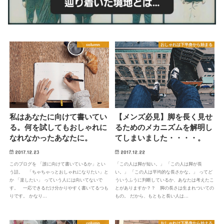
column
おしゃれは下半身から始まる
私はあなたに向けて書いてい
【メンズ必見】脚を長く見せ
る。何を試してもおしゃれに
るためのメカニズムを解明し
なれなかったあなたに。
てしまいました・・・・。
2017.12.23
2017.12.22
このブログを 「誰に向けて書いているか」とい
「この人は脚が短い。」 「この人は脚が長
う話。 「ちゃちゃっとおしゃれになりたい」と
い。」 「この人は平均的な長さかな。」 ってど
か 「楽したい」 っていう人には向いてないで
ういうふうに判断しているか、あなたは考えたこ
す。 一応できるだけ分かりやすく書いてるつも
とがありますか？？ 脚の長さは生まれついての
りです。 かなり…
もの。 だから、もともと長い人は…
column
おしゃれは下半身から始まる