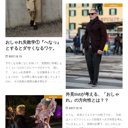
column
おしゃれ失敗学①『へなっ』
とするとダサくなるワケ。
2017.12.15
ダサくなる着こなしを知って、意図的に回避しよ
う！ というのがこのシリーズのテーマ。 題し
て、「おしゃれ失敗学」。 なぜ服装をミスって
しまうのか。 なぜ同じ過ちを繰り返してしまう
のか。 その失敗の原因を解き明かす・・・。 …
外見tistが考える、「おしゃ
column
れ」の方向性とは？？
2017.12.14
どうも。 外見クリエイターのMr.Tです。 今回
はメンズファッションで目指すべき方向性を考え
ていきましょう。 前回の記事で、おしゃれとは