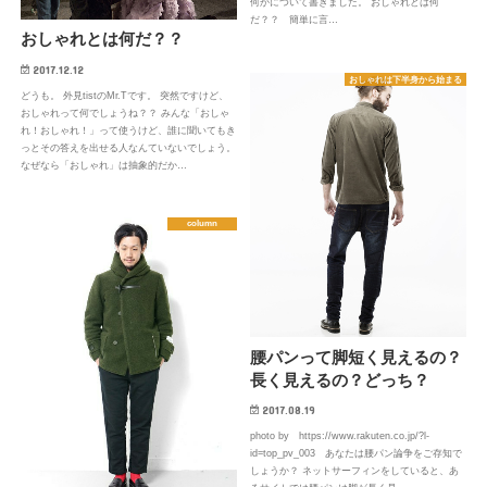
何かについて書きました。 おしゃれとは何
だ？？ 簡単に言…
おしゃれとは何だ？？
2017.12.12
おしゃれは下半身から始まる
どうも。 外見tistのMr.Tです。 突然ですけど、
おしゃれって何でしょうね？？ みんな「おしゃ
れ！おしゃれ！」って使うけど、誰に聞いてもき
っとその答えを出せる人なんていないでしょう。
なぜなら「おしゃれ」は抽象的だか…
column
腰パンって脚短く見えるの？
長く見えるの？どっち？
2017.08.19
photo by https://www.rakuten.co.jp/?l-
id=top_pv_003 あなたは腰パン論争をご存知で
しょうか？ ネットサーフィンをしていると、あ