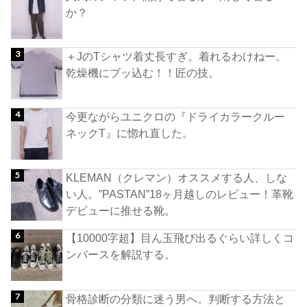
か？
＋JのTシャツ着丈長すぎ。着れるわけねー。
乾燥機にブッ込む！！匠の技。
今更ながらユニクロの『ドライカラークルー
ネックT』に惚れ直した。
KLEMAN（クレマン）オススメする人、しな
い人。”PASTAN”18ヶ月越しのレビュー！革靴
デビューに推せる靴。
【10000字超】目ん玉飛び出るぐらい詳しくコ
ンバースを解説する。
骨格診断の分類に迷う男へ。判断する方法と