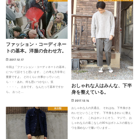
ファッション・コーディネー
トの基本。洋服の合わせ方。
2017.12.17
今回は「ファッション・コーディネートの基本」
について話そうと思います。 この考え方非常に
重要ですよ。 どのくらい大事かっていった
ら・・・あれ、何も思いつかない。笑
おしゃれな人はみんな、下半
・・・・。 土台です。 なんたって基本ですか
身を整えている。
ら。 おっと…
2017.12.16
おしゃれな人の共通点、 それはね、下半身がき
未分類
れいだということです。 下半身をきれいに整え
ています。 これはホントにそう。 マジで。 お
しゃれな人の着こなしの90％はボトムスの裾をシ
ワを溜めないで履いています…