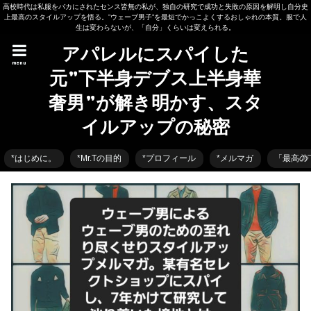
高校時代は私服をバカにされたセンス皆無の私が、独自の研究で成功と失敗の原因を解明し自分史
上最高のスタイルアップを悟る。”ウェーブ男子”を最短でかっこよくするおしゃれの本質。服で人
生は変わらないが、「自分」くらいは変えられる。
アパレルにスパイした
menu
元”下半身デブス上半身華
奢男”が解き明かす、スタ
イルアップの秘密
*はじめに。
*Mr.Tの目的
*プロフィール
*メルマガ
「最高の