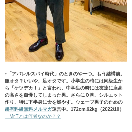
↑「アパレルスパイ時代」のときのやーつ。もう結構前。
服オタ？いいや、
足オタです。小学生の時には同級生か
ら「ケツデカ！」と言われ、中学生の時には友達に座高
の高さを自慢してしまった男。さらにＯ脚。シルエット
作り、特に下半身に命を燃やす。ウェーブ男子のための
超有料級無料メルマガ
運営中。172
cm,62kg（2022/10）
→Mr.Tとは何者なのか？？