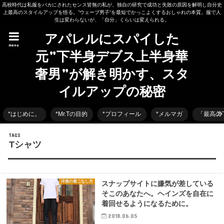
高校時代は私服をバカにされたセンス皆無の私が、独自の研究で成功と失敗の原因を解明し自分史
上最高のスタイルアップを悟る。”ウェーブ男子”を最短でかっこよくするおしゃれの本質。服で人
生は変わらないが、「自分」くらいは変えられる。
アパレルにスパイした
menu
元”下半身デブス上半身華
奢男”が解き明かす、スタ
イルアップの秘密
*はじめに。
*Mr.Tの目的
*プロフィール
*メルマガ
「最高の
Tシャツ
洋服の着こなし方
スナップサイトに嫌気が差している
そこのあなたへ。ヘインズを自在に
着回せるようになるために。
2018.06.05