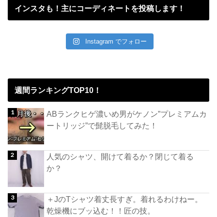
インスタも！主にコーディネートを投稿します！
Instagram でフォロー
週間ランキングTOP10！
ABランクヒゲ濃いめ男がケノン”プレミアムカ
ートリッジ”で髭脱毛してみた！
人気のシャツ、開けて着るか？閉じて着る
か？
＋JのTシャツ着丈長すぎ。着れるわけねー。
乾燥機にブッ込む！！匠の技。