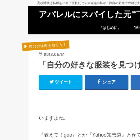
高校時代は私服をバカにされたセンス皆無の私が、独自の研究で成功と失
アパレルにスパイした元”
*はじめに。
*M
自分の体型を知ろう！
2018.06.17
「自分の好きな服装を見つ
ツイート
シェア
いますよね。
『教えて！goo』とか『Yahoo知恵袋』とか