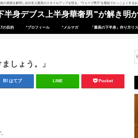
敗の原因を解明し自分史上最高のスタイルアップを悟る。”ウェーブ男子”を最短でかっこよくする
下半身デブス上半身華奢男”が解き明
r.Tの目的
*プロフィール
*メルマガ
「最高の下半身」作り方リ
けましょう。」
はてブ
LINE
Pocket
で。