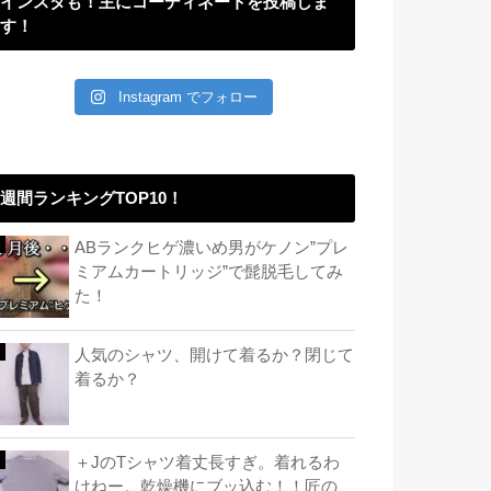
インスタも！主にコーディネートを投稿しま
す！
Instagram でフォロー
週間ランキングTOP10！
ABランクヒゲ濃いめ男がケノン”プレ
ミアムカートリッジ”で髭脱毛してみ
た！
人気のシャツ、開けて着るか？閉じて
着るか？
＋JのTシャツ着丈長すぎ。着れるわ
けねー。乾燥機にブッ込む！！匠の