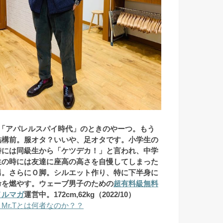
↑「アパレルスパイ時代」のときのやーつ。もう
結構前。服オタ？いいや、
足オタです。小学生の
時には同級生から「ケツデカ！」と言われ、中学
生の時には友達に座高の高さを自慢してしまった
男。さらにＯ脚。シルエット作り、特に下半身に
命を燃やす。ウェーブ男子のための
超有料級無料
メルマガ
運営中。172
cm,62kg（2022/10）
→Mr.Tとは何者なのか？？