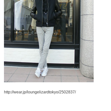
http://wear.jp/loungelizardtokyo/2502837/