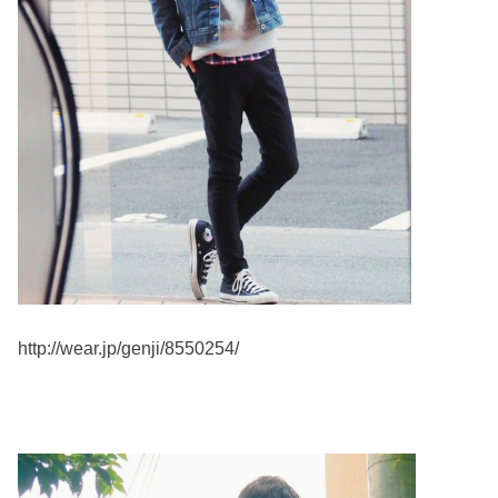
http://wear.jp/genji/8550254/