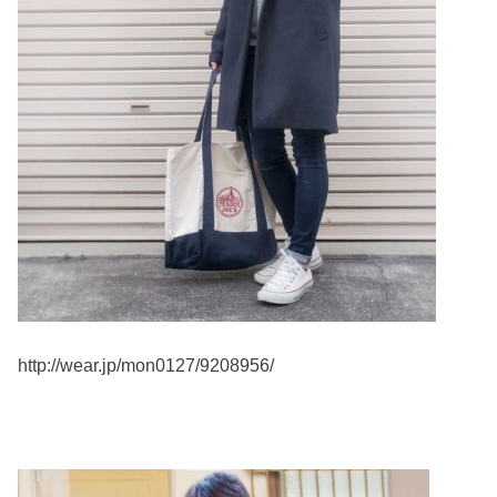
http://wear.jp/mon0127/9208956/