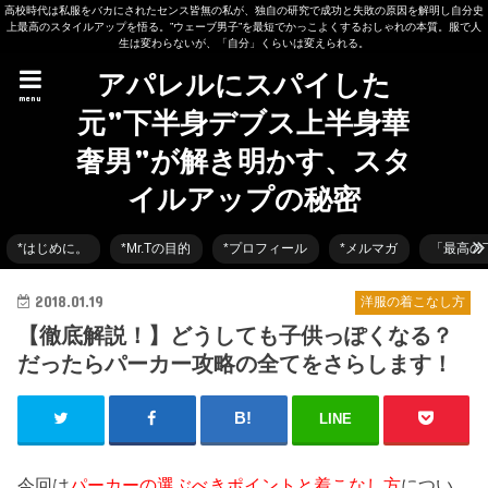
高校時代は私服をバカにされたセンス皆無の私が、独自の研究で成功と失敗の原因を解明し自分史
上最高のスタイルアップを悟る。”ウェーブ男子”を最短でかっこよくするおしゃれの本質。服で人
生は変わらないが、「自分」くらいは変えられる。
アパレルにスパイした
menu
元”下半身デブス上半身華
奢男”が解き明かす、スタ
イルアップの秘密
*はじめに。
*Mr.Tの目的
*プロフィール
*メルマガ
「最高の
2018.01.19
洋服の着こなし方
【徹底解説！】どうしても子供っぽくなる？
だったらパーカー攻略の全てをさらします！
LINE
今回は
パーカーの選ぶべきポイントと
着こなし方
につい