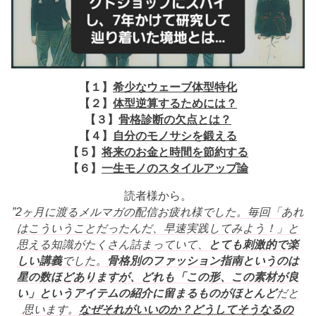
【１】
希少なウェーブ体型特化
【２】
体型逆算するためには？
【３】
骨格診断の欠点とは？
【４】
自分のモノサシを鍛える
【５】
将来のお金と時間を節約する
【６】
一生モノのスタイルアップ論
読者様から。
”2ヶ月に渡るメルマガの配信お疲れ様でした。
毎回「あれ
はこういうことだったんだ、早速実践してみよう！」
と
思える知識がたくさん詰まっていて、
とても刺激的で楽
しい講義
でした。
骨格別のファッション指南というのは
星の数ほどありますが、
どれも「この形、この素材が良
い」
というアイテムの紹介に留まるものがほとんど
だと
思います。
なぜそれがいいのか？どうしてそうなるの