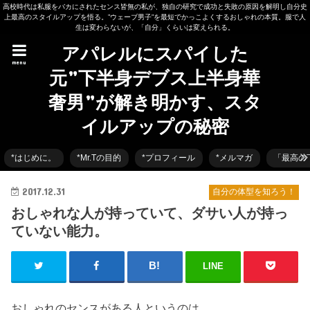
高校時代は私服をバカにされたセンス皆無の私が、独自の研究で成功と失敗の原因を解明し自分史
上最高のスタイルアップを悟る。”ウェーブ男子”を最短でかっこよくするおしゃれの本質。服で人
生は変わらないが、「自分」くらいは変えられる。
アパレルにスパイした
menu
元”下半身デブス上半身華
奢男”が解き明かす、スタ
イルアップの秘密
*はじめに。
*Mr.Tの目的
*プロフィール
*メルマガ
「最高の
2017.12.31
自分の体型を知ろう！
おしゃれな人が持っていて、ダサい人が持っ
ていない能力。
LINE
おしゃれのセンスがある人というのは