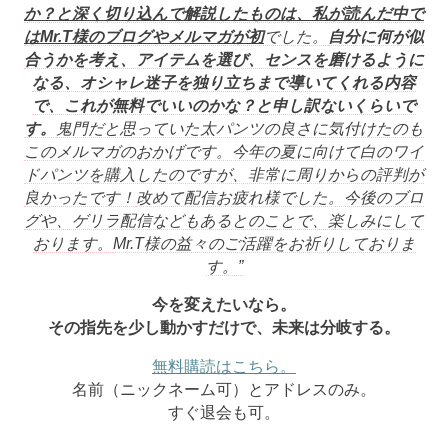
か？
と深く切り込んで解説したものは、私が読んだ中で
はMr.
T様のブログやメルマガが初
でした。
自分に何が似
合うかを考え、アイテムを選び、
センスを磨けるように
なる、
オシャレ迷子を独り立ちまで導いてくれる内容
で、これが無料でい
いのかな？と申し訳ないくらいで
す。
鬼門だと思っていた太パンツの良さに気付けたのも
このメルマガの
おかげです。
今年の夏に向けて白のワイ
ドパンツを購入したのですが、
非常に周りからの評判が
良かったです！
改めて配信お疲れ様でした。今後のブロ
グや、
ゲリラ配信などもあるとのことで、楽しみにして
おります。
Mr.T様の益々のご活躍をお祈りしておりま
す。”
今を変えたいなら。
その指先を少し動かすだけで、未来は分岐する。
無料購読はこちら。
名前（ニックネーム可）とアドレスのみ。
すぐ退会も可。