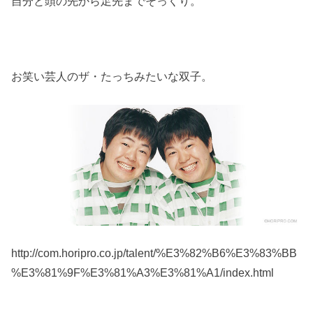
自分と頭の先から足先までそっくり。
お笑い芸人のザ・たっちみたいな双子。
http://com.horipro.co.jp/talent/%E3%82%B6%E3%83%BB
%E3%81%9F%E3%81%A3%E3%81%A1/index.html