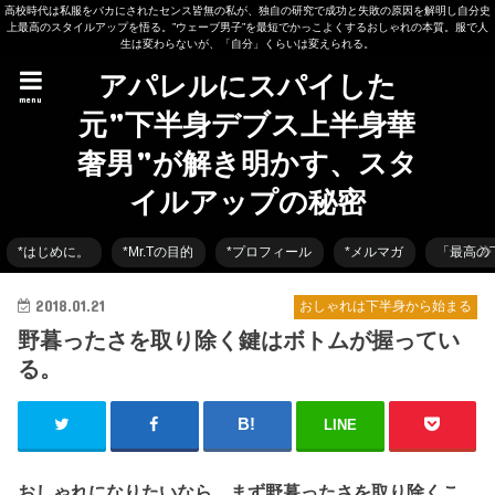
高校時代は私服をバカにされたセンス皆無の私が、独自の研究で成功と失敗の原因を解明し自分史
上最高のスタイルアップを悟る。”ウェーブ男子”を最短でかっこよくするおしゃれの本質。服で人
生は変わらないが、「自分」くらいは変えられる。
アパレルにスパイした
menu
元”下半身デブス上半身華
奢男”が解き明かす、スタ
イルアップの秘密
*はじめに。
*Mr.Tの目的
*プロフィール
*メルマガ
「最高の
2018.01.21
おしゃれは下半身から始まる
野暮ったさを取り除く鍵はボトムが握ってい
る。
LINE
おしゃれになりたいなら、まず野暮ったさを取り除くこ