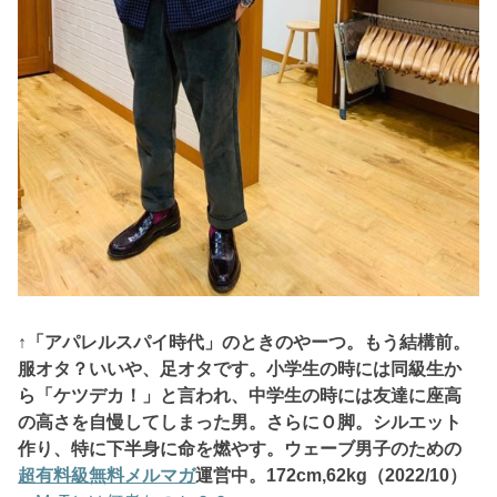
↑「アパレルスパイ時代」のときのやーつ。もう結構前。
服オタ？いいや、
足オタです。小学生の時には同級生か
ら「ケツデカ！」と言われ、中学生の時には友達に座高
の高さを自慢してしまった男。さらにＯ脚。シルエット
作り、特に下半身に命を燃やす。ウェーブ男子のための
超有料級無料メルマガ
運営中。172
cm,62kg（2022/10）