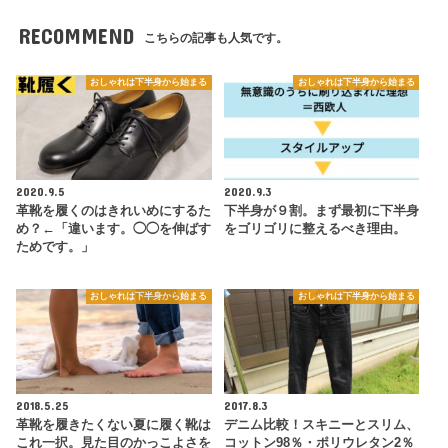
RECOMMEND
こちらの記事も人気です。
おしゃれは下半身から始まる
おしゃれは下半身から始まる
2020.9.5
2020.9.3
革靴を履くのはきれいめにするた
下半身が９割。まず最初に下半身
め？←「違います。◯◯を伸ばす
をゴリゴリに整えるべき理由。
ためです。」
おしゃれは下半身から始まる
おしゃれは下半身から始まる
2018.5.25
2017.8.3
革靴を履きたくない夏に履く靴は
デニム比較！スキニーとスリム、
これ一択。見た目のかっこよさを
コットン98％・ポリウレタン2％