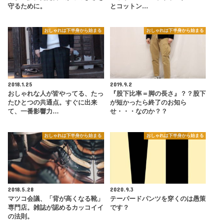
守るために。
とコットン…
おしゃれは下半身から始まる
おしゃれは下半身から始まる
2018.1.25
2019.9.2
おしゃれな人が皆やってる、たっ
『股下比率＝脚の長さ』？？股下
たひとつの共通点。すぐに出来
が短かったら終了のお知ら
て、一番影響力…
せ・・・なのか？？
おしゃれは下半身から始まる
おしゃれは下半身から始まる
2018.5.28
2020.9.3
マツコ会議、「背が高くなる靴」
テーパードパンツを穿くのは愚策
専門店。雑誌が認めるカッコイイ
です？
の法則。