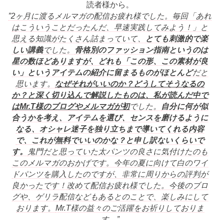
読者様から。
”2ヶ月に渡るメルマガの配信お疲れ様でした。
毎回「あれ
はこういうことだったんだ、早速実践してみよう！」
と
思える知識がたくさん詰まっていて、
とても刺激的で楽
しい講義
でした。
骨格別のファッション指南というのは
星の数ほどありますが、
どれも「この形、この素材が良
い」
というアイテムの紹介に留まるものがほとんど
だと
思います。
なぜそれがいいのか？どうしてそうなるの
か？
と深く切り込んで解説したものは、私が読んだ中で
はMr.
T様のブログやメルマガが初
でした。
自分に何が似
合うかを考え、アイテムを選び、
センスを磨けるように
なる、
オシャレ迷子を独り立ちまで導いてくれる内容
で、これが無料でい
いのかな？と申し訳ないくらいで
す。
鬼門だと思っていた太パンツの良さに気付けたのも
このメルマガの
おかげです。
今年の夏に向けて白のワイ
ドパンツを購入したのですが、
非常に周りからの評判が
良かったです！
改めて配信お疲れ様でした。今後のブロ
グや、
ゲリラ配信などもあるとのことで、楽しみにして
おります。
Mr.T様の益々のご活躍をお祈りしておりま
す。”