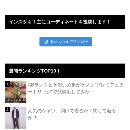
インスタも！主にコーディネートを投稿します！
Instagram でフォロー
週間ランキングTOP10！
ABランクヒゲ濃いめ男がケノン”プレミアムカ
ートリッジ”で髭脱毛してみた！
人気のシャツ、開けて着るか？閉じて着る
か？