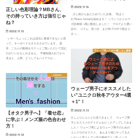
2022.11.16
正しい色彩理論？MBさん、
少し前からあたためていた企画、 ”気まぐ
その持っていき方は強引じゃ
れ”Wave Jornalを始めます！ っていうかメルマ
ね？
ガ読者様へ既に配信しました！ ブログより濃い
話や、 コラム、気づき、まだMr.Tの中で固まり
2022.11.15
きっ…
いや～ちょっとこれは流石に看過できないと思
って、キーボードカタカタさせています。 是
非、こちらの動画をサクッとご覧いただいて読む
ウェーブ男のための着こなし講座
のがいいかもしれません。 予備知識入れてから
見ると、人間、どうしてもバイアスか…
column
ウェーブ男子にオススメした
い”ユニクロ秋冬アウター4選
＋1”！
2022.11.13
【オタク男子へ】「着せ恋」
久しぶりにユニクロ見てきまして、 ウェーブ男
に学ぶ！メンズ服の色合わせ
子にオススメのアイテムをピックアップしてみま
方！
した！ ウェーブ男によるウェーブ男子のための
ユニクロのオススメ。 あんまり他にやってる人
2022.11.12
いないと思うんで一読の価値アリ！笑 インラ