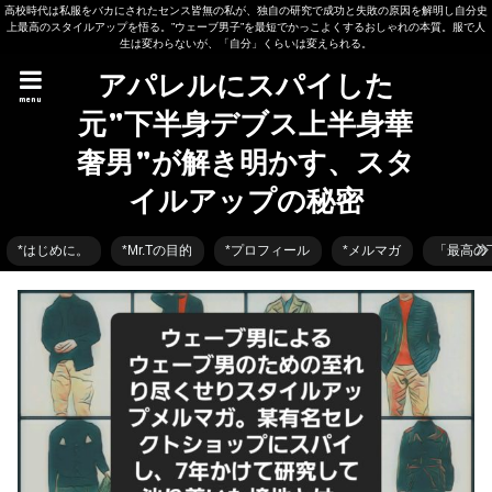
高校時代は私服をバカにされたセンス皆無の私が、独自の研究で成功と失敗の原因を解明し自分史
上最高のスタイルアップを悟る。”ウェーブ男子”を最短でかっこよくするおしゃれの本質。服で人
生は変わらないが、「自分」くらいは変えられる。
アパレルにスパイした
menu
元”下半身デブス上半身華
奢男”が解き明かす、スタ
イルアップの秘密
*はじめに。
*Mr.Tの目的
*プロフィール
*メルマガ
「最高の