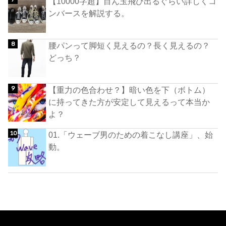
【10000字超】目ん玉飛び出るぐらい詳しくコ
ンバースを解説する。
腰パンって脚短く見えるの？長く見えるの？
どっち？
【重力の色合わせ？】暗い色を下（ボトム）
に持ってきた方が安定して見えるって本当か
よ？
01.「ウェーブ男のための着こなし講座」、始
動。