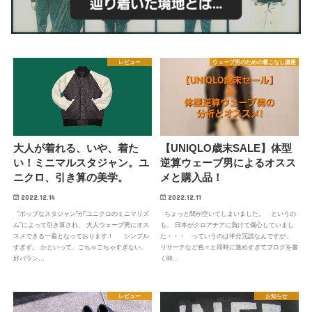
レビュー
ウェーブ男のための着こなし講座
【UNIQLO歳末SALE】体型
大人が着れる、いや、着た
逆算ウェーブ男によるオスス
い！ミニマルスタジャン。ユ
メと購入品！
ニクロ、引き算の美学。
2022.12.11
2022.12.14
ちょっと間が空いてしまいました。 というの
”ポップなスタジャン”が”ユニクロのミニマリズ
も、 日本がクロアチアに負けて傷心していまし
ム”によって引き算され、 大人ウェーブ男にオス
た・・・ っていうのは半分冗談なんですが、
スメできる一着となっております！ シンプル
リサーチなど色々と同時に進めすぎてブログを書
すぎず。 かといって、ごちゃごちゃすぎない。
く時…
好バラン…
レビュー
お知らせ