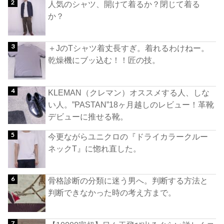
人気のシャツ、開けて着るか？閉じて着る
か？
＋JのTシャツ着丈長すぎ。着れるわけねー。
乾燥機にブッ込む！！匠の技。
KLEMAN（クレマン）オススメする人、しな
い人。”PASTAN”18ヶ月越しのレビュー！革靴
デビューに推せる靴。
今更ながらユニクロの『ドライカラークルー
ネックT』に惚れ直した。
骨格診断の分類に迷う男へ。判断する方法と
判断できなかった時の考え方まで。