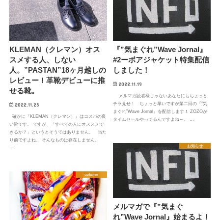
KLEMAN（クレマン）オス
『”気まぐれ”Wave Jornal』
スメする人、しない
#2ーボアジャケット特集配信
人。”PASTAN”18ヶ月越しの
しました！
レビュー！革靴デビューに推
2022.11.19
せる靴。
メルマガ読者様じゃないあなたにもちょっと
チラ見せ！ ちょっと早いですが第二回の『”気
2022.11.25
まぐれ”Wave Jornal』を配信します！ ZOZOが
確かに『KLEMAN（クレマン）』はコスパの良
タイムセールやってるんですよね～。 …
い靴です。 ですが、「すべての人にオススメで
きるか？」というとそうではありません。 当た
り前ですよね。 そんなものは存在しません。
お知らせ
…
column
メルマガで『”気まぐ
れ”Wave Jornal』始まるよ！