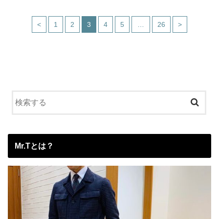
<
1
2
3
4
5
…
26
>
Mr.Tとは？