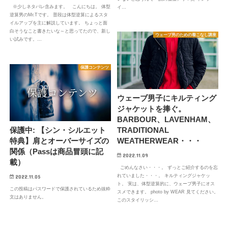
※少しネタバレ含みます。 こんにちは。 体型
イ…
逆算男のMr.Tです。 普段は体型逆算によるスタ
イルアップを主に解説しています。 ちょっと面
白そうなこと書きたいな～と思ってたので、新し
ウェーブ男のための着こなし講座
い試みです。…
保護コンテンツ
ウェーブ男子にキルティング
ジャケットを捧ぐ。
BARBOUR、LAVENHAM、
TRADITIONAL
保護中: 【シン・シルエット
WEATHERWEAR・・・
特典】肩とオーバーサイズの
関係（Passは商品冒頭に記
2022.11.09
載）
ごめんなさい・・・。 ずっとご紹介するのを忘
れていました・・・。 キルティングジャケッ
2022.11.05
ト。 実は、体型逆算的に、ウェーブ男子にオス
この投稿はパスワードで保護されているため抜粋
スメできます。 photo by WEAR 見てください。
文はありません。
このスタイリッシ…